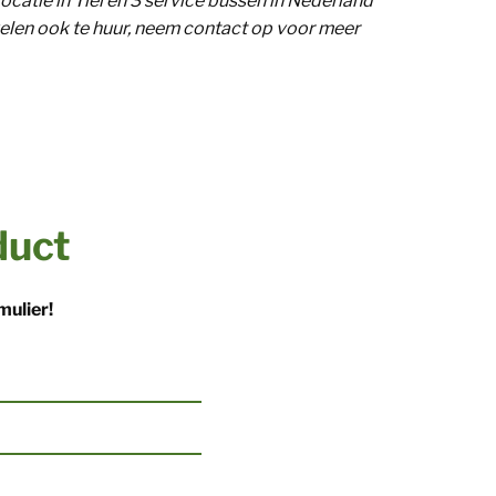
catie in Tiel en 3 service bussen in Nederland
velen ook te huur, neem contact op voor meer
duct
mulier!