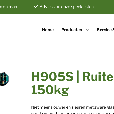
n op maat
Advies van onze specialisten
Home
Producten
Service
H905S | Ruite
150kg
Niet meer sjouwer en sleuren met zware glasp
voorkomen, daarvoor is de ruitensjouwer ont