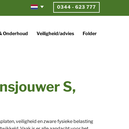
0344 - 623 777
 & Onderhoud
Veiligheid/advies
Folder
nsjouwer S,
laten, veiligheid en zware fysieke belasting
wikkeld. Vaak is er alle aandacht voor het