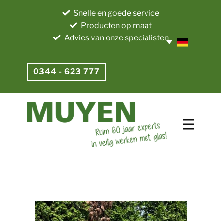
Snelle en goede service
Producten op maat
Advies van onze specialisten
0344 - 623 777​