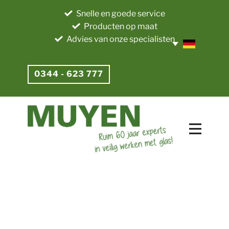
Snelle en goede service
Producten op maat
Advies van onze specialisten
0344 - 623 777​