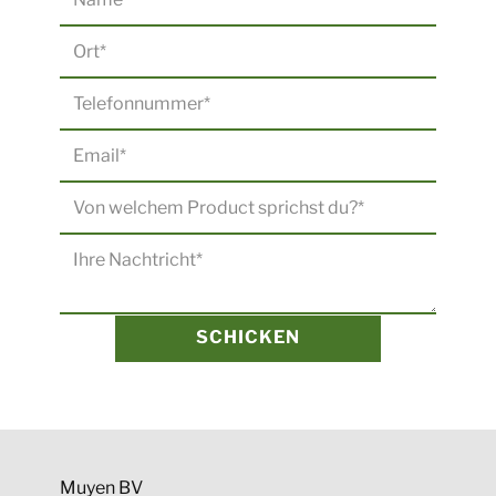
SCHICKEN
​Muyen BV