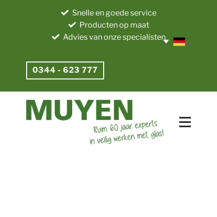
Snelle en goede service
Producten op maat
Advies van onze specialisten
0344 - 623 777​